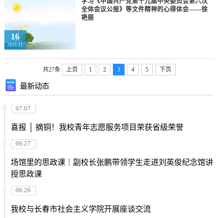
学习《中国共产党第十九届中央委员会第六次
全体会议公报》等文件精神的心得体会——徐
艳丽
16
2021.11
共27条
上页
1
2
3
4
5
下页
最新动态
07.07
喜报 │ 摘铜！我校青年志愿服务项目荣获省级荣誉
06.27
场馆里的思政课｜副校长张鹏带领学生走进刘英俊纪念馆讲
授思政课
06.26
我校与长春市社会主义学院开展座谈交流