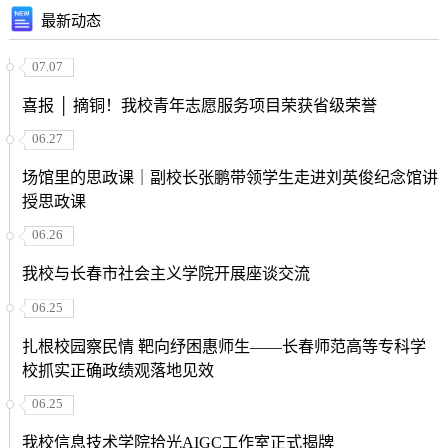
最新动态
07.07
喜报 │ 摘铜！我校青年志愿服务项目荣获省级荣誉
06.27
场馆里的思政课｜副校长张鹏带领学生走进刘英俊纪念馆讲
授思政课
06.26
我校与长春市社会主义学院开展座谈交流
06.25
扎根校园察民情 靶向纾困惠师生——长春师范高等专科学
校抓实正确政绩观落地见效
06.25
我校信息技术学院拾光AIGC工作室正式揭牌