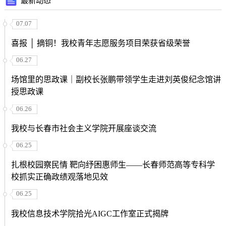
最新动态
07.07
喜报 │ 摘铜！我校青年志愿服务项目荣获省级荣誉
06.27
场馆里的思政课｜副校长张鹏带领学生走进刘英俊纪念馆讲
授思政课
06.26
我校与长春市社会主义学院开展座谈交流
06.25
扎根校园察民情 靶向纾困惠师生——长春师范高等专科学
校抓实正确政绩观落地见效
06.25
我校信息技术学院拾光AIGC工作室正式揭牌