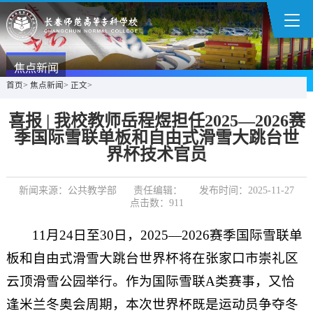
焦点新闻
首页
>
焦点新闻
>
正文
>
喜报 | 我校教师岳程煜担任2025—2026赛
季国际雪联单板和自由式滑雪大跳台世
界杯技术官员
新闻来源：公共教学部
责任编辑：
发布时间：2025-11-27
点击数：
911
11月24日至30日，2025—2026赛季国际雪联单
板和自由式滑雪大跳台世界杯将在张家口市崇礼区
云顶滑雪公园举行。作为国际雪联A类赛事，又恰
逢米兰冬奥会周期，本次世界杯既是运动员争夺冬